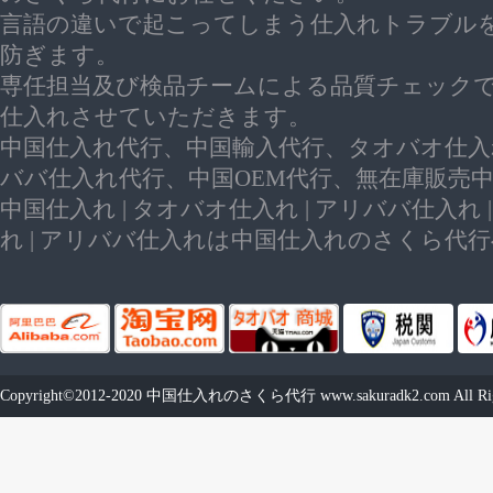
言語の違いで起こってしまう仕入れトラブル
防ぎます。
専任担当及び検品チームによる品質チェック
仕入れさせていただきます。
中国仕入れ代行、中国輸入代行、タオバオ仕入
ババ仕入れ代行、中国OEM代行、無在庫販売
中国仕入れ | タオバオ仕入れ | アリババ仕入れ 
れ | アリババ仕入れは中国仕入れのさくら代
Copyright©2012-2020
中国仕入れのさくら代行
www.sakuradk2.com
All Ri