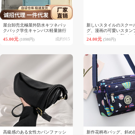
屋台卸売北極屋外防水キツネバッ
新しいスタイルのスクー
類似商品
類似商品
クパック学生キャンバス軽量旅行
グ、漫画の可愛いスタン
バックパック
ディースバケット型バッ
45.00元
成約915
24.00元
(1098円)
(586円)
ク、女性らしい甘くて可
クパック
高級感のある女性カバンファッシ
新作花柄布バッグ、斜め
類似商品
類似商品