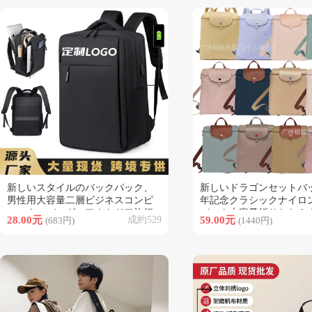
新しいスタイルのバックパック、
新しいドラゴンセットバッ
類似商品
類似商品
男性用大容量二層ビジネスコンピ
年記念クラシックナイロ
ューターバッグ、アウトドア旅行
パック大容量折りたたみ
28.00元
成約529
59.00元
(683円)
(1440円)
用バックパック、女性用バックパ
ル軽量レザーバックパッ
ック、プリントロゴ付き