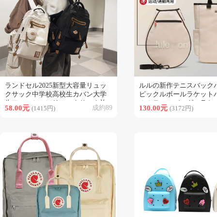
ランドセル2025新型大容量リュッ
ルルの新作テニスバック
類似商品
類似商品
クサック中学校高校生カバン大学
ピックルボールラケット
生ファッションリュックサック旅
ルルテニスバッグ、ラケ
58.00元
成約89
130.00元
(1415円)
(3172円)
行カバン卸売り
グ19L、3in1バッグ