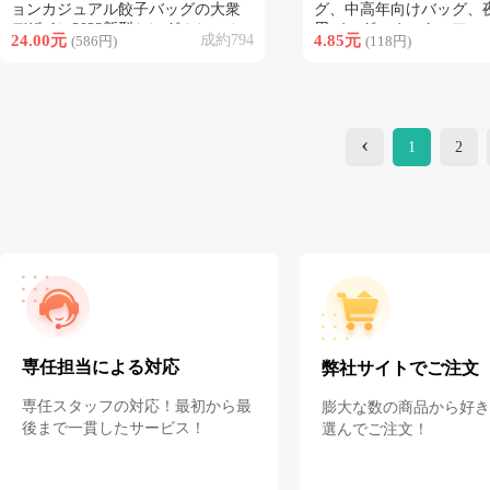
ョンカジュアル餃子バッグの大衆
グ、中高年向けバッグ、
デザイン2023新型シングルショル
用バッグ、オックスフォ
24.00元
成約794
4.85元
(586円)
(118円)
ダーバッグ
ョルダーバッグ、女性用
キャンバスバッグ卸売
‹
1
2
専任担当による対応
弊社サイトでご注文
専任スタッフの対応！最初から最
膨大な数の商品から好き
後まで一貫したサービス！
選んでご注文！