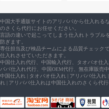
中国大手通販サイトのアリババから仕入れる
のさくら代行にお任せください。
言語の違いで起こってしまう仕入れトラブル
防ぎます。
専任担当及び検品チームによる品質チェック
仕入れさせていただきます。
中国仕入れ代行、中国輸入代行、タオバオ仕入
ババ仕入れ代行、中国OEM代行、無在庫販売
中国仕入れ | タオバオ仕入れ | アリババ仕入れ 
れ | アリババ仕入れは中国仕入れのさくら代