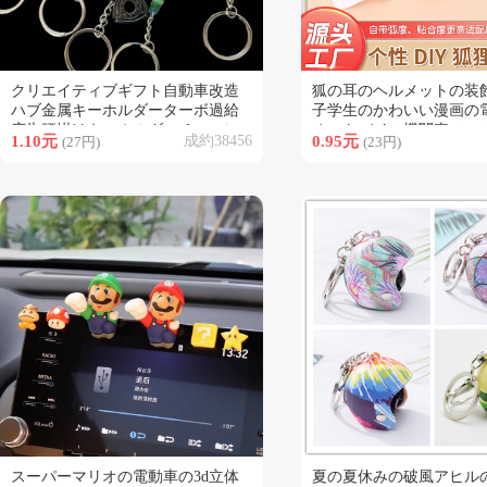
クリエイティブギフト自動車改造
狐の耳のヘルメットの装
類似商品
類似商品
ハブ金属キーホルダーターボ過給
子学生のかわいい漫画の
広告腰掛けキーホルダーチェーン
オートバイの機関車のヘ
1.10元
成約38456
0.95元
(27円)
(23円)
ストラップ
の装飾の部品は貼ります
スーパーマリオの電動車の3d立体
夏の夏休みの破風アヒル
類似商品
類似商品