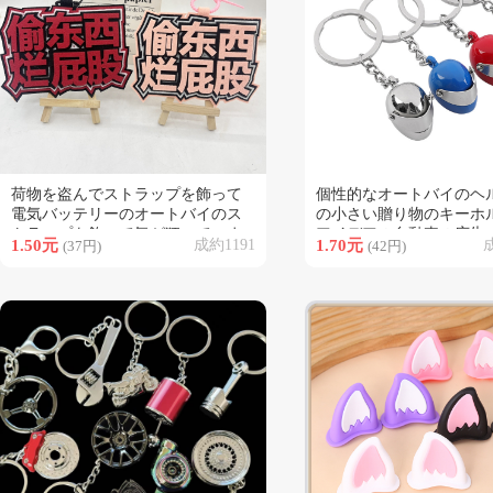
荷物を盗んでストラップを飾って
個性的なオートバイのヘ
類似商品
類似商品
電気バッテリーのオートバイのス
の小さい贈り物のキーホ
トラップを飾って気が狂っていま
アイデアの自動車の広告
1.50元
成約1191
1.70元
成
(37円)
(42円)
す。
のチェーンのペンダント