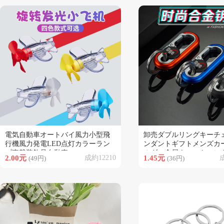
電気自動車オートバイ風力小型飛
卸売ダブルリングキーチ
類似商品
類似商品
行機風力発電LED点灯カラーラン
ンダントギフトメンズカ
プ車載装飾品自動車
ルダー金属ウエストハン
2.00元
成約12210
1.45元
成
(49円)
(36円)
スキーホルダーオートバ