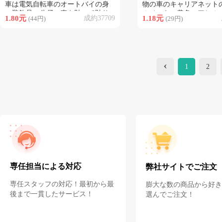
車は電気自転車のオートバイの身
物の車のキャリアネット
の装飾品の公仔の車を貼って貼り
ルメットの黄色のアヒル
1.80元
成約37709
1.18元
(44円)
(29円)
ます。
バイの帽子の自転車の装
ぶっています。
‹
1
2
専任担当による対応
弊社サイトでご注文
専任スタッフの対応！最初から最
膨大な数の商品から好き
後まで一貫したサービス！
選んでご注文！