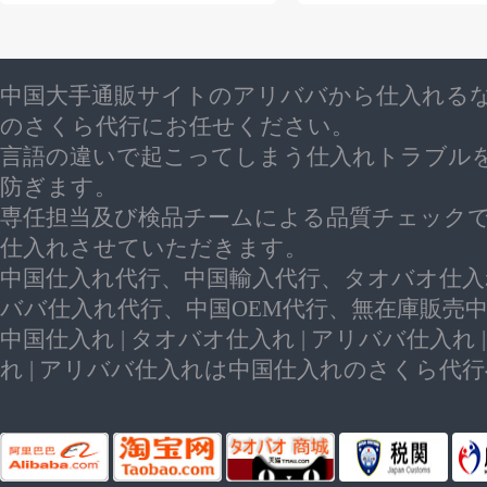
中国大手通販サイトのアリババから仕入れる
のさくら代行にお任せください。
言語の違いで起こってしまう仕入れトラブル
防ぎます。
専任担当及び検品チームによる品質チェック
仕入れさせていただきます。
中国仕入れ代行、中国輸入代行、タオバオ仕入
ババ仕入れ代行、中国OEM代行、無在庫販売
中国仕入れ | タオバオ仕入れ | アリババ仕入れ 
れ | アリババ仕入れは中国仕入れのさくら代