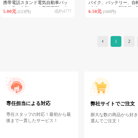
携帯電話スタンド電気自動車バッ
バイク、バッテリー、自
クミラー自動ロック美団宅配スタ
ビゲーション、配達員、
5.00元
成約4777
6.50元
(123円)
(160円)
ンド
帯電話ホルダー、車載
‹
1
2
専任担当による対応
弊社サイトでご注文
専任スタッフの対応！最初から最
膨大な数の商品から好き
後まで一貫したサービス！
選んでご注文！