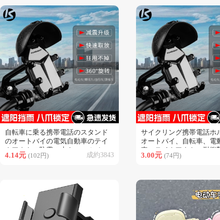
自転車に乗る携帯電話のスタンド
サイクリング携帯電話ホ
類似商品
類似商品
のオートバイの電気自動車のテイ
オートバイ、自転車、電
クアウトの防震の小さいヘルメッ
車、テイクアウト、耐衝
4.14元
成約3843
3.00元
(102円)
(74円)
トの防水の日よけのナビゲーショ
ルメット、防水サンシェ
ンスタンド
ビゲーションホルダー、
クセサリー、マウンテン
クセサリー、ロードバイ
リング用品、マウンテン
クセサリー、自転車装飾