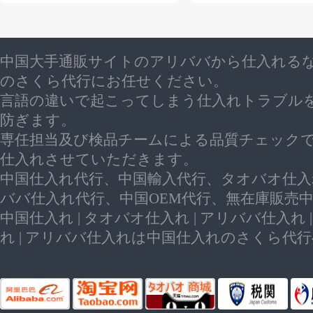
中国大手通販サイトのアリババから仕入れる
のさくら代行にお任せください。
言語の違いで起こってしまう仕入れトラブル
防ぎます。
専任担当及び検品チームによる品質チェック
仕入れさせていただきます。
中国仕入れ代行、中国輸入代行、タオバオ仕入
ババ仕入れ代行、中国OEM代行、無在庫販売
中国仕入れ | タオバオ仕入れ | アリババ仕入れ 
れ | アリババ仕入れは中国仕入れのさくら代