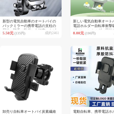
新型の電気自動車のオートバイの
新しい電気自動車オート
類似商品
類似商品
バックミラーの携帯電話の支柱の
電話ホルダー自転車衝撃
屋外の騎乗の防振の自転車のナビ
ゲーションホルダー屋外
5.50元
成約2461
8.00元
(135円)
(196円)
ゲーション・ブラケットの工場
ング携帯電話ホルダーホ
イル
卸売り自転車オートバイ炭素繊維
電動自転車、携帯電話ホ
類似商品
類似商品