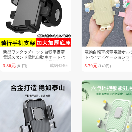
新型ワンタッチロック自転車携帯
電動自転車携帯電話ホル
類似商品
類似商品
電話スタンド電気自動車オートバ
トバイナビゲーションラ
イ自動ロックスタンド携帯電話ス
クアウトライダー固定携
3.30元
成約43466
5.70元
(81円)
(140円)
タンド自転車付属品
ルダー新しい耐衝撃ホル